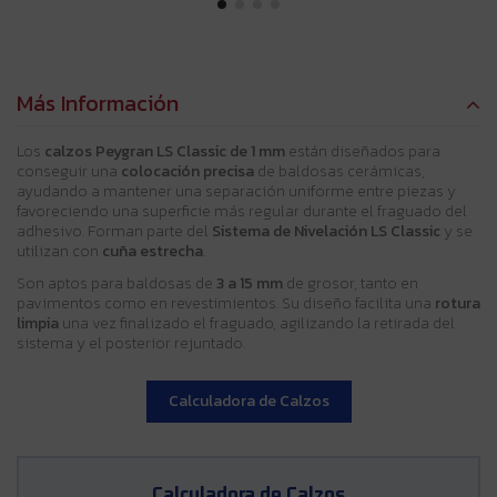
Más Información
Los
calzos Peygran LS Classic de 1 mm
están diseñados para
conseguir una
colocación precisa
de baldosas cerámicas,
ayudando a mantener una separación uniforme entre piezas y
favoreciendo una superficie más regular durante el fraguado del
adhesivo. Forman parte del
Sistema de Nivelación LS Classic
y se
utilizan con
cuña estrecha
.
Son aptos para baldosas de
3 a 15 mm
de grosor, tanto en
pavimentos como en revestimientos. Su diseño facilita una
rotura
limpia
una vez finalizado el fraguado, agilizando la retirada del
sistema y el posterior rejuntado.
Calculadora de Calzos
Calculadora de Calzos