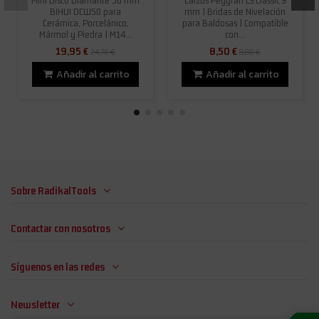
Mini Disco Diamante 50 mm
Calzos Peygran LS Classic 3
BIHUI DCW50 para
mm | Bridas de Nivelación
Cerámica, Porcelánico,
para Baldosas | Compatible
Mármol y Piedra | M14...
con...
19,95 €
8,50 €
24,76 €
8,88 €
Añadir al carrito
Añadir al carrito
Sobre RadikalTools
Contactar con nosotros
Síguenos en las redes
Newsletter