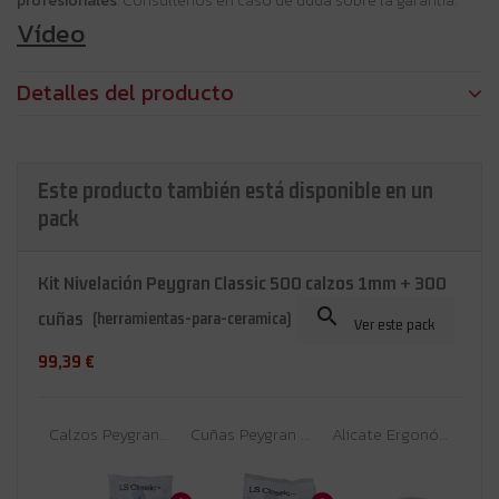
profesionales
. Consúltenos en caso de duda sobre la garantía.
Vídeo
Detalles del producto
Este producto también está disponible en un
pack
Kit Nivelación Peygran Classic 500 calzos 1mm + 300

cuñas
(herramientas-para-ceramica)
Ver este pack
99,39 €
Calzos Peygran LS Classic 1 mm | Bridas de Nivelación para Baldosas | Cuña Estrecha
Cuñas Peygran LS Classic Transparentes | Sistema de Nivelación para Baldosas | Cuña Estrecha
Alicate Ergonómico Peygran para Sistema de Nivelación Classic y Compact | Cuña Ancha y Estrecha