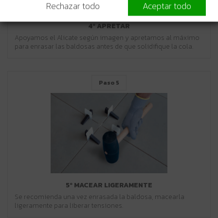
Rechazar todo
Aceptar todo
4º APRETAR
Apoyamos el Alicate según imagen y apretamos al máximo
para enrasar las baldosas antes de que solidifique la cola.
Paso 5
5º MACEAR LIGERAMENTE
Se recomienda una vez enrasada la baldosa, macearla
ligeramente para liberar tensiones.