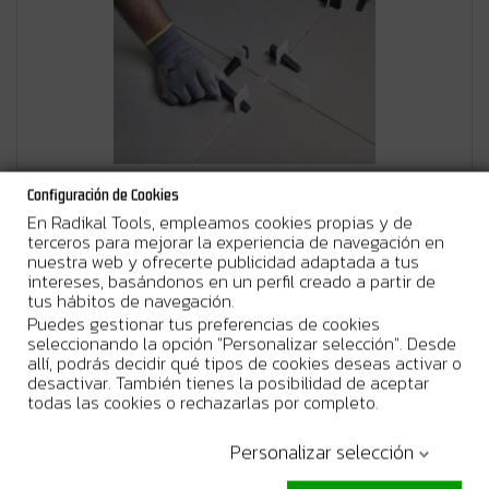
3º INTRODUCIR CUÑAS
Configuración de Cookies
Al colocar las baldosas adyacentes, introducimos las Cuñas
En Radikal Tools, empleamos cookies propias y de
en los Calzos manualmente.
terceros para mejorar la experiencia de navegación en
nuestra web y ofrecerte publicidad adaptada a tus
intereses, basándonos en un perfil creado a partir de
tus hábitos de navegación.
Paso 4
Puedes gestionar tus preferencias de cookies
seleccionando la opción "Personalizar selección". Desde
allí, podrás decidir qué tipos de cookies deseas activar o
desactivar. También tienes la posibilidad de aceptar
todas las cookies o rechazarlas por completo.
Personalizar selección