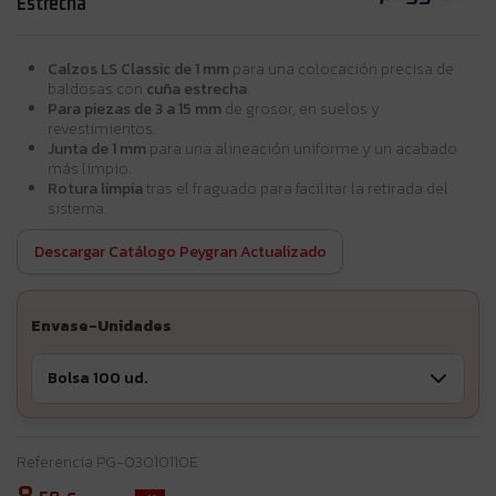
Estrecha
Calzos LS Classic de 1 mm
para una colocación precisa de
baldosas con
cuña estrecha
.
Para piezas de 3 a 15 mm
de grosor, en suelos y
revestimientos.
Junta de 1 mm
para una alineación uniforme y un acabado
más limpio.
Rotura limpia
tras el fraguado para facilitar la retirada del
sistema.
Descargar Catálogo Peygran Actualizado
Envase-Unidades
Referencia
PG-03010110E
8