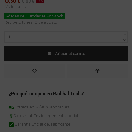
,50
€
-4%
8,88 €
IVA incluido
Más de 5 unidades En Stock
Recíbelo lunes 10 de agosto
Añadir al carrito
¿Por qué comprar en Radikal Tools?
Entrega en 24/48h laborables
Stock real. Envío urgente disponible
Garantia Oficial del Fabricante