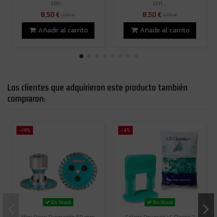
con...
con...
8,50 €
8,50 €
8,88 €
8,88 €
Añadir al carrito
Añadir al carrito
Los clientes que adquirieron este producto también
compraron:
-19%
-4%
En Stock
En Stock