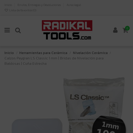
Inicio
Envíos, Entregas y Devoluciones
Aviso legal
Lista de favoritos (
0
)
0
Inicio
Herramientas para Cerámica
Nivelación Cerámica
Calzos Peygran LS Classic 1 mm | Bridas de Nivelación para
Baldosas | Cuña Estrecha