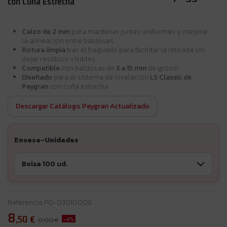
con Cuña Estrecha
Calzo de 2 mm
para mantener juntas uniformes y mejorar
la alineación entre baldosas.
Rotura limpia
tras el fraguado para facilitar la retirada sin
dejar residuos visibles.
Compatible
con baldosas de
3 a 15 mm
de grosor.
Diseñado
para el sistema de nivelación
LS Classic de
Peygran
con cuña estrecha.
Descargar Catálogo Peygran Actualizado
Envase-Unidades
Referencia
PG-03010120E
8
,50
€
-4%
8,88 €