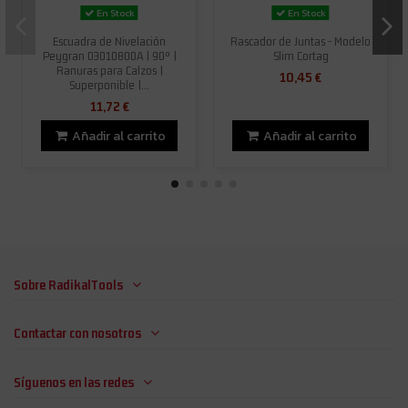
En Stock
En Stock
Escuadra de Nivelación
Rascador de Juntas - Modelo
Peygran 03010800A | 90º |
Slim Cortag
Ranuras para Calzos |
10,45 €
Superponible |...
11,72 €
Añadir al carrito
Añadir al carrito
Sobre RadikalTools
Contactar con nosotros
Síguenos en las redes