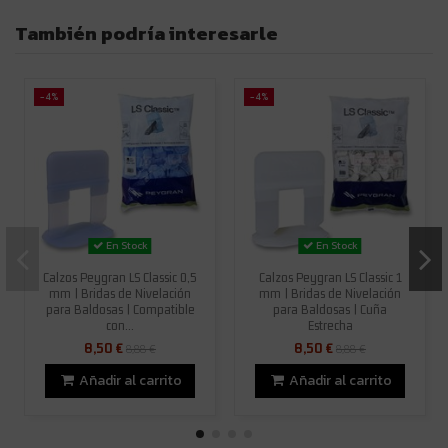
También podría interesarle
-4%
-4%
En Stock
En Stock
Calzos Peygran LS Classic 0,5
Calzos Peygran LS Classic 1
mm | Bridas de Nivelación
mm | Bridas de Nivelación
para Baldosas | Compatible
para Baldosas | Cuña
con...
Estrecha
8,50 €
8,50 €
8,88 €
8,88 €
Añadir al carrito
Añadir al carrito