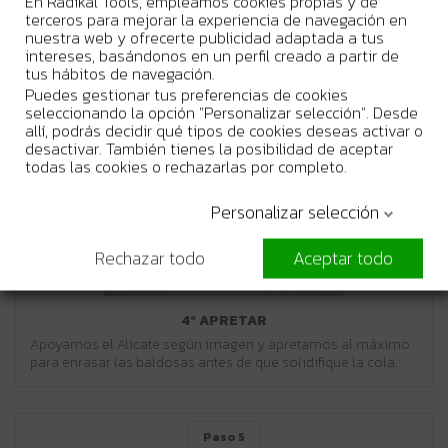
En Radikal Tools, empleamos cookies propias y de
Al colocar las baldosas adyacentes, introducimos las Cuñas
terceros para mejorar la experiencia de navegación en
en los Calzos manualmente.
nuestra web y ofrecerte publicidad adaptada a tus
intereses, basándonos en un perfil creado a partir de
tus hábitos de navegación.
Puedes gestionar tus preferencias de cookies
seleccionando la opción "Personalizar selección". Desde
Paso 4
allí, podrás decidir qué tipos de cookies deseas activar o
desactivar. También tienes la posibilidad de aceptar
todas las cookies o rechazarlas por completo.
Personalizar selección
Rechazar todo
Aceptar todo
4º APRETAR
Apoyamos el Alicate según imagen y apretamos al máximo
para enrasar las baldosas antes de que solidifique la cola.
Paso 5