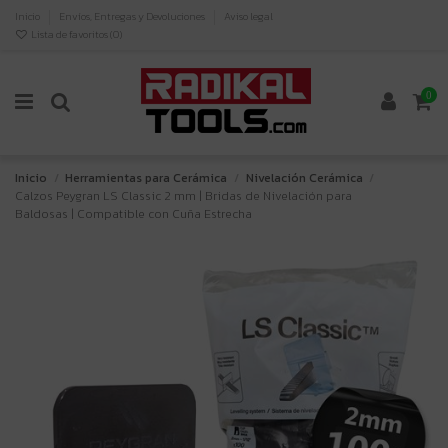
Inicio
Envíos, Entregas y Devoluciones
Aviso legal
Lista de favoritos (
0
)
0
Inicio
Herramientas para Cerámica
Nivelación Cerámica
Calzos Peygran LS Classic 2 mm | Bridas de Nivelación para
Baldosas | Compatible con Cuña Estrecha