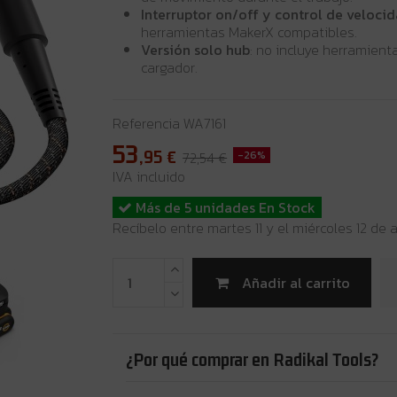
Interruptor on/off y control de velocid
herramientas MakerX compatibles.
Versión solo hub
: no incluye herramient
cargador.
Referencia
WA7161
53
,95
€
72,54 €
-26%
IVA incluido
Más de 5 unidades En Stock
Recíbelo entre martes 11 y el miércoles 12 de
Añadir al carrito
¿Por qué comprar en Radikal Tools?