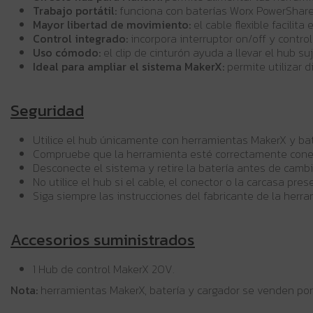
Trabajo portátil:
funciona con baterías Worx PowerShare 2
Mayor libertad de movimiento:
el cable flexible facilit
Control integrado:
incorpora interruptor on/off y contro
Uso cómodo:
el clip de cinturón ayuda a llevar el hub su
Ideal para ampliar el sistema MakerX:
permite utilizar 
Seguridad
Utilice el hub únicamente con herramientas MakerX y b
Compruebe que la herramienta esté correctamente conect
Desconecte el sistema y retire la batería antes de cambi
No utilice el hub si el cable, el conector o la carcasa pre
Siga siempre las instrucciones del fabricante de la herra
Accesorios suministrados
1 Hub de control MakerX 20V.
Nota:
herramientas MakerX, batería y cargador se venden por