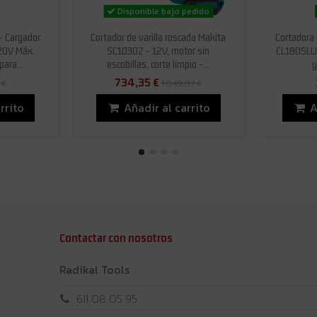
Disponible bajo pedido
 Cargador
Cortador de varilla roscada Makita
Cortadora 
 20V Máx.
SC103DZ - 12V, motor sin
CL18DSLU6
ara...
escobillas, corte limpio -...
y
734,35 €
 €
1.049,07 €
rrito
Añadir al carrito
A
Contactar con nosotros
Radikal Tools
611 08 05 95