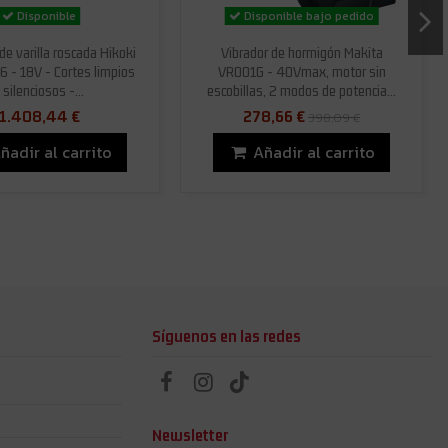
Disponible
Disponible bajo pedido
de varilla roscada Hikoki
Vibrador de hormigón Makita
 - 18V - Cortes limpios
VR001G - 40Vmax, motor sin
 silenciosos -...
escobillas, 2 modos de potencia...
1.408,44 €
278,66 €
398,09 €
ñadir al carrito
Añadir al carrito
Síguenos en las redes
Newsletter