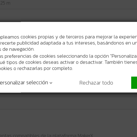
,25 m
ntas compatibles
mpleamos cookies propias y de terceros para mejorar la experie
recerte publicidad adaptada a tus intereses, basándonos en un 
os de navegación.
s preferencias de cookies seleccionando la opción "Personaliza
 qué tipos de cookies deseas activar o desactivar. También tienes
ookies o rechazarlas por completo.
ersonalizar selección
Rechazar todo
entas compatibles de la plataforma MakerX.