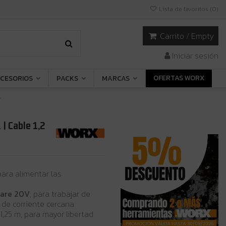
Lista de favoritos (
0
)
Carrito
/
Empty
Iniciar sesión
OFERTAS WORX
CESORIOS
PACKS
MARCAS
r
 Cable 1,2
para alimentar las
hare 20V
, para trabajar de
de corriente cercana.
,25 m, para mayor libertad