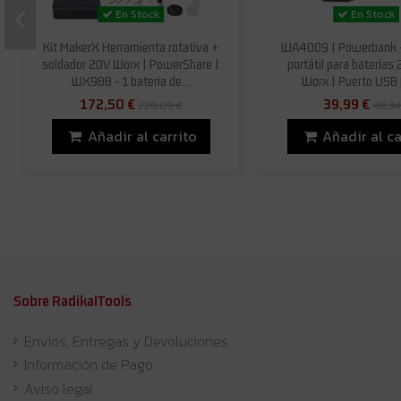
En Stock
En Stock
Kit MakerX Herramienta rotativa +
WA4009 | Powerbank -
soldador 20V Worx | PowerShare |
portátil para baterías
WX988 - 1 batería de...
Worx | Puerto USB p
172,50 €
39,99 €
228,69 €
48,34
Añadir al carrito
Añadir al ca
Sobre RadikalTools
Envíos, Entregas y Devoluciones
Información de Pago
Aviso legal