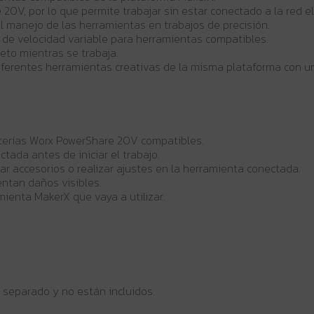
0V, por lo que permite trabajar sin estar conectado a la red el
a el manejo de las herramientas en trabajos de precisión.
l de velocidad variable para herramientas compatibles.
jeto mientras se trabaja.
diferentes herramientas creativas de la misma plataforma con u
aterías Worx PowerShare 20V compatibles.
ada antes de iniciar el trabajo.
ar accesorios o realizar ajustes en la herramienta conectada.
sentan daños visibles.
mienta MakerX que vaya a utilizar.
 separado y no están incluidos.