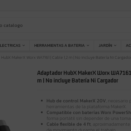
ELECTRICAS
HERRAMIENTAS A BATERIA
JARDÍN
AC
HubX MakerX Worx WA7161 | Cable 1,2 m | No incluye Batería Ni Cargado
Adaptador HubX MakerX Worx WA7161 |
m | No incluye Batería Ni Cargador
Hub de control MakerX 20V
, necesario 
herramientas de la plataforma MakerX.
Compatible con baterías Worx PowerS
forma portátil sin depender de una toma 
Cable flexible de 4 ft
, aproximadamente 1
de movimiento durante el trabajo.