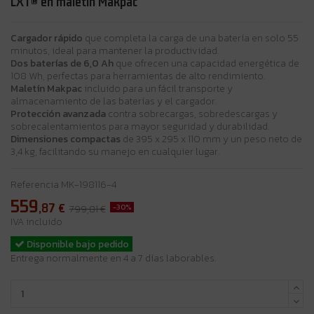
LXT® en maletín Makpac
Cargador rápido
que completa la carga de una batería en solo 55
minutos, ideal para mantener la productividad.
Dos baterías de 6,0 Ah
que ofrecen una capacidad energética de
108 Wh, perfectas para herramientas de alto rendimiento.
Maletín Makpac
incluido para un fácil transporte y
almacenamiento de las baterías y el cargador.
Protección avanzada
contra sobrecargas, sobredescargas y
sobrecalentamientos para mayor seguridad y durabilidad.
Dimensiones compactas
de 395 x 295 x 110 mm y un peso neto de
3,4 kg, facilitando su manejo en cualquier lugar.
Referencia
MK-198116-4
559
,87
€
-30%
799,81 €
IVA incluido
Disponible bajo pedido
Entrega normalmente en 4 a 7 días laborables.