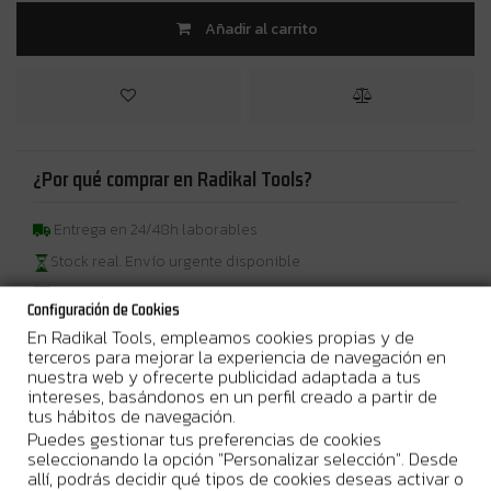
Añadir al carrito
¿Por qué comprar en Radikal Tools?
Entrega en 24/48h laborables
Stock real. Envío urgente disponible
Garantia Oficial del Fabricante
Configuración de Cookies
En Radikal Tools, empleamos cookies propias y de
terceros para mejorar la experiencia de navegación en
nuestra web y ofrecerte publicidad adaptada a tus
intereses, basándonos en un perfil creado a partir de
Más Información
tus hábitos de navegación.
Puedes gestionar tus preferencias de cookies
Li–ion • 18V
Cargador rápido y dos baterías de 6,0 Ah en un
seleccionando la opción "Personalizar selección". Desde
maletín Makpac
allí, podrás decidir qué tipos de cookies deseas activar o