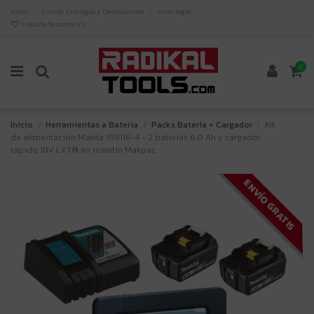
Inicio
Envíos, Entregas y Devoluciones
Aviso legal
Lista de favoritos (
0
)
0
Inicio
Herramientas a Bateria
Packs Batería + Cargador
Kit
de alimentación Makita 198116-4 - 2 baterías 6.0 Ah y cargador
rápido 18V LXT® en maletín Makpac
ENVÍO GRATIS