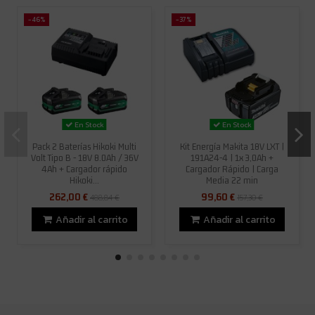
-46%
-37%
En Stock
En Stock
Pack 2 Baterías Hikoki Multi
Kit Energía Makita 18V LXT |
Volt Tipo B - 18V 8.0Ah / 36V
191A24-4 | 1x 3,0Ah +
4Ah + Cargador rápido
Cargador Rápido | Carga
Hikoki...
Media 22 min
262,00 €
99,60 €
488,84 €
157,30 €
Añadir al carrito
Añadir al carrito