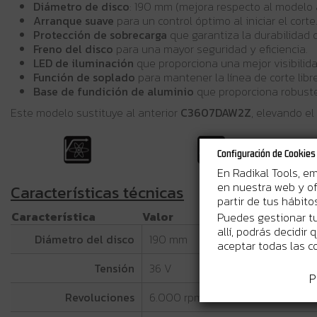
Diámetro de disco
: 190 mm (mejora respecto al modelo 
Arranque suave
para un control óptimo al iniciar el corte
Protección de sobrecarga
que garantiza la durabilidad 
Freno del disco
para una mayor seguridad y eficiencia.
LED de iluminación
que proporciona una mejor visibilid
Función de soplado
para mantener la línea de corte libre
Base de fundición de aluminio
que proporciona robuste
Este modelo sustituye al anterior
C3607DAW2Z
, elevando el
Configuración de Cookies
En Radikal Tools, e
en nuestra web y of
Características técnicas
partir de tus hábit
Característica
Valor
Puedes gestionar tu
allí, podrás decidir
Diámetro del disco
190 mm
aceptar todas las c
Tensión
36 V
P
Revoluciones
6.000 rpm