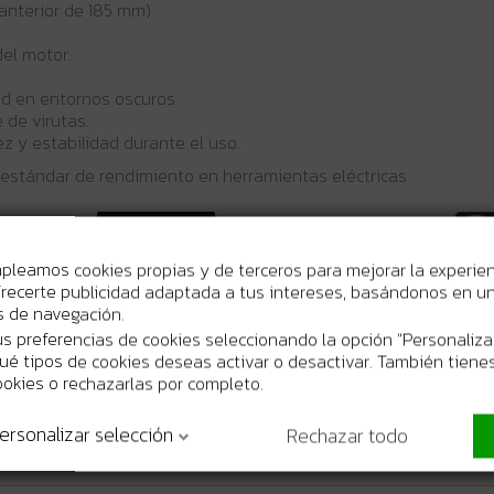
anterior de 185 mm).
.
del motor.
ad en entornos oscuros.
 de virutas.
z y estabilidad durante el uso.
 estándar de rendimiento en herramientas eléctricas.
mpleamos cookies propias y de terceros para mejorar la experie
recerte publicidad adaptada a tus intereses, basándonos en un 
os de navegación.
s preferencias de cookies seleccionando la opción "Personaliza
 qué tipos de cookies deseas activar o desactivar. También tienes
ookies o rechazarlas por completo.
ersonalizar selección
Rechazar todo