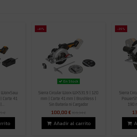
-41%
-35%
En Stock
rx WorxSaw
Sierra Circular Worx WX531.9 | 120
Sierra Cir
| Corte 41
mm | Corte 41 mm | Brushless |
PowerSh
...
Sin Batería ni Cargador
190 
100,00 €
13
95 €
169,34 €
rrito
Añadir al carrito
A