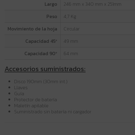
Largo
246 mm x 340 mm x 251mm
Peso
4,7 Kg
Movimiento de la hoja
Circular
Capacidad 45º
49 mm
Capacidad 90º
64 mm
Accesorios suministrados:
Disco 190mm (30mm int.)
Llaves
Guía
Protector de batería
Maletín apilable
Suministrado sin batería ni cargador