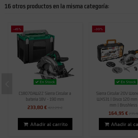
16 otros productos en la misma categoría:
-45%
-30%
En Stock
En Stock
C1807DAW2Z Sierra Circular a
Sierra Circular 20V Wo
bateria 18V - 190 mm
WX531 | Disco 120 mm 
mm | Brushless |
233,80 €
422,29 €
164,95 €
235,
Añadir al carrito
Añadir al ca