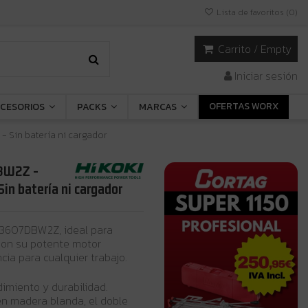
Lista de favoritos (
0
)
Carrito
/
Empty
Iniciar sesión
OFERTAS WORX
CESORIOS
PACKS
MARCAS
- Sin batería ni cargador
DBW2Z -
in batería ni cargador
 C3607DBW2Z, ideal para
 Con su potente motor
ncia para cualquier trabajo.
imiento y durabilidad.
en madera blanda, el doble