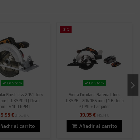
-31%
En Stock
En Stock
cular Brushless 20V Worx
Sierra Circular a Batería Worx
are | WX520.9 | Disco
WX526 | 20V 165 mm | 1 Batería
mm | 6.100 RPM |...
2,0Ah + Cargador
9,95 €
99,95 €
216,59 €
145,14 €
ñadir al carrito
Añadir al carrito