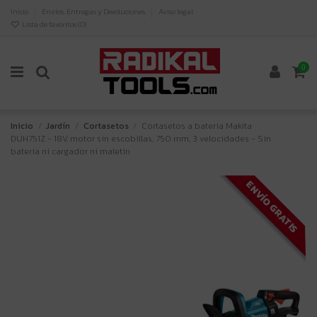
Inicio
Envíos, Entregas y Devoluciones
Aviso legal
Lista de favoritos (
0
)
0
Inicio
Jardín
Cortasetos
Cortasetos a batería Makita
DUH751Z - 18V, motor sin escobillas, 750 mm, 3 velocidades - Sin
batería ni cargador ni maletín
ENVÍO GRATIS