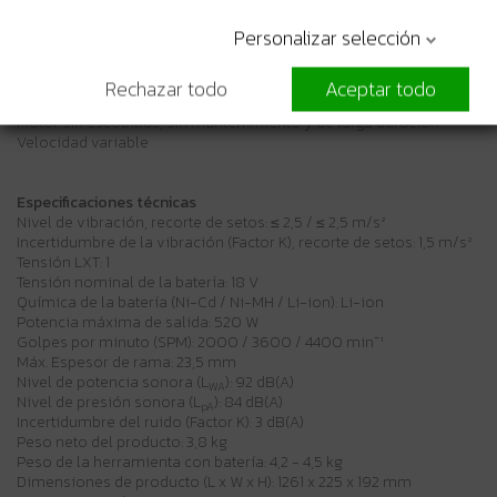
Freno eléctrico para aumentar la productividad y la seguridad del
operador
Personalizar selección
Interruptor de doble acción para mayor seguridad
La tecnología XPT (tecnología de protección extrema) ha sido
diseñada para mejorar la resistencia al polvo y al agua en
Rechazar todo
Aceptar todo
condiciones extremas.
Motor sin escobillas, sin mantenimiento y de larga duración
Velocidad variable
Especificaciones técnicas
Nivel de vibración, recorte de setos: ≤ 2,5 / ≤ 2,5 m/s²
Incertidumbre de la vibración (Factor K), recorte de setos: 1,5 m/s²
Tensión LXT: 1
Tensión nominal de la batería: 18 V
Química de la batería (Ni-Cd / Ni-MH / Li-ion): Li-ion
Potencia máxima de salida: 520 W
Golpes por minuto (SPM): 2000 / 3600 / 4400 min⁻¹
Máx. Espesor de rama: 23,5 mm
Nivel de potencia sonora (L
): 92 dB(A)
WA
Nivel de presión sonora (L
): 84 dB(A)
pA
Incertidumbre del ruido (Factor K): 3 dB(A)
Peso neto del producto: 3,8 kg
Peso de la herramienta con batería: 4,2 - 4,5 kg
Dimensiones de producto (L x W x H): 1261 x 225 x 192 mm