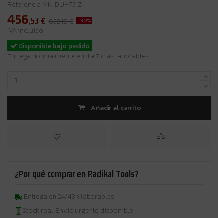
Referencia
MK-DUH751Z
456
,53
€
-30%
652,19 €
IVA incluido
Disponible bajo pedido
Entrega normalmente en 4 a 7 días laborables.
Añadir al carrito
¿Por qué comprar en Radikal Tools?
Entrega en 24/48h laborables
Stock real. Envío urgente disponible