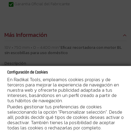
Garantia Oficial del Fabricante
Más Información
18V • 750 mm • 0 – 4.400 minˉ¹
Eficaz recortadora con motor BL
sin escobillas para uso doméstico
Descripción
Un cortasetos a batería con un motor sin escobillas y una
Configuración de Cookies
cuchilla de 750 mm para jardinería. los interruptores de
En Radikal Tools, empleamos cookies propias y de
seguridad a dos manos ofrecen mayor seguridad, y la
terceros para mejorar la experiencia de navegación en
herramienta tiene bajos niveles de ruido. Tres ajustes de
nuestra web y ofrecerte publicidad adaptada a tus
velocidad para adaptarse a diferentes aplicaciones. Sin baterías,
intereses, basándonos en un perfil creado a partir de
sin cargador en equipo básico.
tus hábitos de navegación.
Beneficios del usuario
Puedes gestionar tus preferencias de cookies
El circuito de protección de la batería protege contra la
seleccionando la opción "Personalizar selección". Desde
sobrecarga, la sobredescarga y el sobrecalentamiento.
allí, podrás decidir qué tipos de cookies deseas activar o
El control de velocidad constante mantiene la velocidad
desactivar. También tienes la posibilidad de aceptar
constante bajo carga
todas las cookies o rechazarlas por completo.