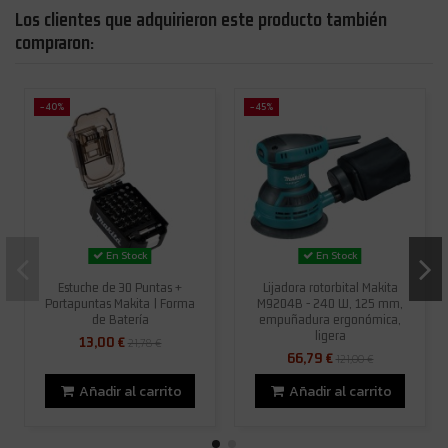
Los clientes que adquirieron este producto también
compraron:
-40%
-45%
En Stock
En Stock
Estuche de 30 Puntas +
Lijadora rotorbital Makita
Portapuntas Makita | Forma
M9204B - 240 W, 125 mm,
de Batería
empuñadura ergonómica,
ligera
13,00 €
21,78 €
66,79 €
121,00 €
Añadir al carrito
Añadir al carrito