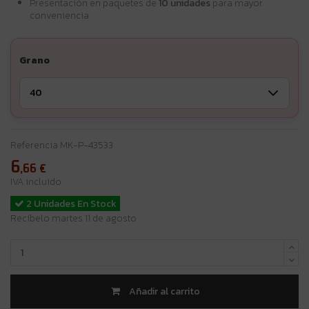
Presentación en paquetes de
10 unidades
para mayor
conveniencia.
Grano
Referencia
MK-P-43533
6
,66
€
IVA incluido
2 Unidades En Stock
Recíbelo martes 11 de agosto
Añadir al carrito