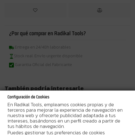
¿Por qué comprar en Radikal Tools?
Entrega en 24/48h laborables
Stock real. Envío urgente disponible
Garantia Oficial del Fabricante
También podría interesarle
Configuración de Cookies
En Radikal Tools, empleamos cookies propias y de
-46%
-45%
terceros para mejorar la experiencia de navegación en
nuestra web y ofrecerte publicidad adaptada a tus
intereses, basándonos en un perfil creado a partir de
tus hábitos de navegación.
Puedes gestionar tus preferencias de cookies