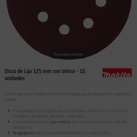
Toca para ampliar
Disco de Lija 125 mm con Velcro - 10
unidades
Disco abrasivo Makita de 125 mm, ideal para trabajos en madera y
metal.
Compatible con lijadoras rotorbitales de 125 mm, como los
modelos BO5040, BO5041 y DBO180.
Sistema de fijación
por velcro
que facilita el cambio rápido
de discos.
8 agujeros
para una eficiente extracción del polvo.