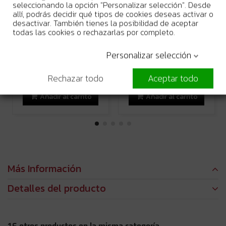
seleccionando la opción "Personalizar selección". Desde
allí, podrás decidir qué tipos de cookies deseas activar o
desactivar. También tienes la posibilidad de aceptar
En Stock
En Stock
todas las cookies o rechazarlas por completo.
Lijadora rotorbital Makita
Lijadora rotorbital Makita
Personalizar selección
BO5041 | 300 W | 125 mm |
BO5031 - 300 W, diámetro
Asa ajustable + Velocidad
125 mm, velocidad
variable
variable,...
Rechazar todo
Aceptar todo
129,95 €
117,90 €
242,00 €
212,96 €
Añadir al carrito
Añadir al carrito
Más Información
Detalles del producto