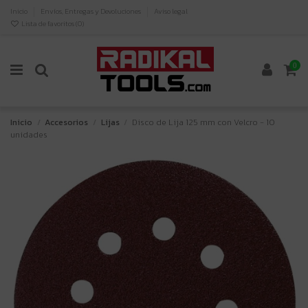
Inicio
Envíos, Entregas y Devoluciones
Aviso legal
Lista de favoritos (
0
)
0
Inicio
Accesorios
Lijas
Disco de Lija 125 mm con Velcro - 10
unidades