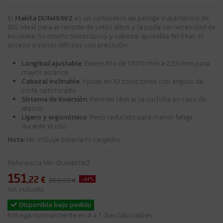
El
Makita DUN461WZ
es un cortasetos de pértiga inalámbrico de
18V, ideal para el recorte de setos altos y la poda sin necesidad de
escalera. Su diseño telescópico y cabezal ajustable facilitan el
acceso a zonas difíciles con precisión.
Longitud ajustable
: Extensible de 1,889 mm a 2,511 mm para
mayor alcance.
Cabezal inclinable
: Ajuste en 10 posiciones con ángulo de
corte optimizado.
Sistema de inversión
: Permite liberar la cuchilla en caso de
atasco.
Ligero y ergonómico
: Peso reducido para menor fatiga
durante el uso.
Nota:
No incluye batería ni cargador.
Referencia
MK-DUN461WZ
151
,22
€
-44%
268,62 €
IVA incluido
Disponible bajo pedido
Entrega normalmente en 4 a 7 días laborables.