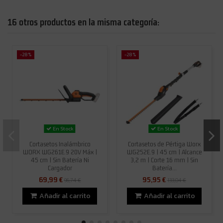
16 otros productos en la misma categoría:
-28%
-28%
En Stock
En Stock
Cortasetos Inalámbrico
Cortasetos de Pértiga Worx
WORX WG261E.9 20V Máx |
WG252E.9 | 45 cm | Alcance
45 cm | Sin Batería Ni
3,2 m | Corte 16 mm | Sin
Cargador
Batería...
69,99 €
95,95 €
96,74 €
133,04 €
Añadir al carrito
Añadir al carrito