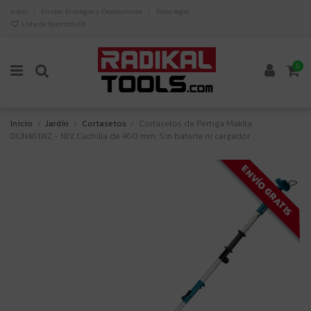
Inicio
Envíos, Entregas y Devoluciones
Aviso legal
Lista de favoritos (
0
)
0
Inicio
Jardín
Cortasetos
Cortasetos de Pértiga Makita
DUN461WZ - 18V, Cuchilla de 460 mm, Sin batería ni cargador
ENVÍO GRATIS