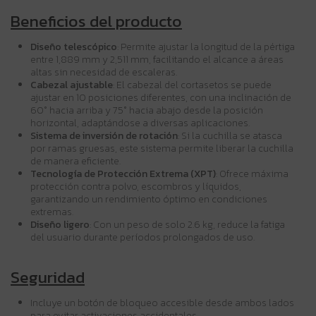
Beneficios del producto
Diseño telescópico
: Permite ajustar la longitud de la pértiga
entre 1,889 mm y 2,511 mm, facilitando el alcance a áreas
altas sin necesidad de escaleras.
Cabezal ajustable
: El cabezal del cortasetos se puede
ajustar en 10 posiciones diferentes, con una inclinación de
60° hacia arriba y 75° hacia abajo desde la posición
horizontal, adaptándose a diversas aplicaciones.
Sistema de inversión de rotación
: Si la cuchilla se atasca
por ramas gruesas, este sistema permite liberar la cuchilla
de manera eficiente.
Tecnología de Protección Extrema (XPT)
: Ofrece máxima
protección contra polvo, escombros y líquidos,
garantizando un rendimiento óptimo en condiciones
extremas.
Diseño ligero
: Con un peso de solo 2.6 kg, reduce la fatiga
del usuario durante períodos prolongados de uso.
Seguridad
Incluye un botón de bloqueo accesible desde ambos lados
para evitar activaciones accidentales.