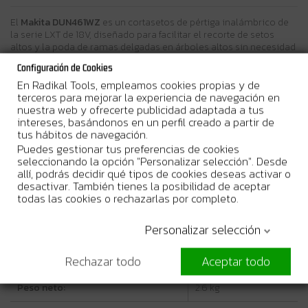
El
Makita DUN461WZ
es un cortasetos de pértiga inalámbrico de
la serie LXT de 18V, diseñado para facilitar el recorte de setos
altos y la poda de ramas delgadas en árboles altos sin necesidad
de utilizar una escalera.
Configuración de Cookies
En Radikal Tools, empleamos cookies propias y de
Características técnicas
terceros para mejorar la experiencia de navegación en
nuestra web y ofrecerte publicidad adaptada a tus
intereses, basándonos en un perfil creado a partir de
Voltaje:
18V
tus hábitos de navegación.
Puedes gestionar tus preferencias de cookies
Longitud de la cuchilla:
460 mm
seleccionando la opción "Personalizar selección". Desde
allí, podrás decidir qué tipos de cookies deseas activar o
Capacidad máxima de corte:
18 mm
desactivar. También tienes la posibilidad de aceptar
todas las cookies o rechazarlas por completo.
Velocidad de carrera:
3,600 SPM
Personalizar selección
Niveles de ruido:
74 dB(A)
Rechazar todo
Aceptar todo
Longitud total:
1,889 – 2,511 mm
Peso neto:
2.6 kg