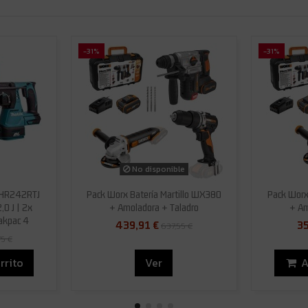
-31%
-31%
No disponible
 DHR242RTJ
Pack Worx Batería Martillo WX380
Pack Worx
0 J | 2x
+ Amoladora + Taladro
+ A
akpac 4
439,91 €
3
637,55 €
75 €
rrito
Ver
A