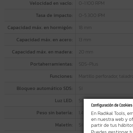
Velocidad en vacío:
0-1.100 RPM
Tasa de impacto:
0-5.300 IPM
Capacidad máx. en hormigón:
18 mm
Capacidad máx. en acero:
13 mm
Capacidad máx. en madera:
20 mm
Portaherramientas:
SDS-Plus
Funciones:
Martillo perforador, taladr
Bloqueo automático SDS:
Sí
Luz LED:
Sí
Configuración de Cookies
Peso sin batería:
1,4 kg
En Radikal Tools, e
en nuestra web y of
Maletín:
Sí
partir de tus hábit
Puedes gestionar tu