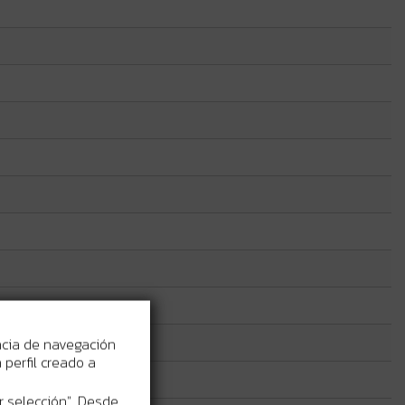
ncia de navegación
perfil creado a
r selección". Desde