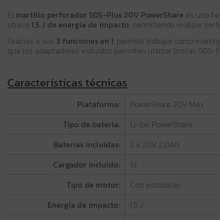
El
martillo perforador SDS-Plus 20V PowerShare
es una he
ofrece
1,5 J de energía de impacto
, permitiendo realizar per
Gracias a sus
3 funciones en 1
, permite trabajar como martill
que los adaptadores incluidos permiten utilizar brocas SDS-Plu
Características técnicas
Plataforma:
PowerShare 20V Max
Tipo de batería:
Li-Ion PowerShare
Baterías incluidas:
2 x 20V 2,0Ah
Cargador incluido:
Sí
Tipo de motor:
Con escobillas
Energía de impacto:
1,5 J