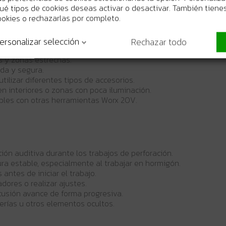
 qué tipos de cookies deseas activar o desactivar. También tienes
ookies o rechazarlas por completo.
a de impacto de 1,5 J ayudan a avanzar mejor en hormigón y m
ersonalizar selección
Rechazar todo
 martillo perforador, taladro y atornillador según la tarea.
es y zonas estrechas.
da y segura.
ilizar diferentes tipos de accesorios.
en interiores o zonas con poca iluminación.
ibles con otras herramientas Worx 20V.
ión auditiva durante los trabajos de perforación.
ra estable, especialmente al trabajar en hormigón.
antes de iniciar el trabajo.
dores o realizar ajustes.
cusión avance de forma progresiva.
berías u otros elementos ocultos.