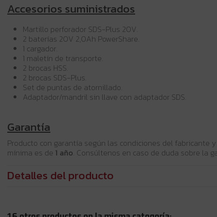
Accesorios suministrados
Martillo perforador SDS-Plus 20V.
2 baterías 20V 2,0Ah PowerShare.
1 cargador.
1 maletín de transporte.
2 brocas HSS.
2 brocas SDS-Plus.
Set de puntas de atornillado.
Adaptador/mandril sin llave con adaptador SDS.
Garantía
Producto con garantía según las condiciones del fabricante y
mínima es de
1 año
. Consúltenos en caso de duda sobre la ga
Detalles del producto
16 otros productos en la misma categoría: