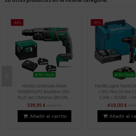
-63%
-55%
En Stock
En Stock
Martillo Combinado Hikoki
Martillo Ligero Makita
DH18DPCWPZ Brushless SDS-
| SDS-Plus 24 mm | 2,
PLUS con 2 Baterias 18V 5Ah,...
5,0Ah + DC18RC + M
339,95 €
419,00 €
928,07 €
937,
Añadir al carrito
Añadir al ca