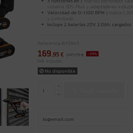
3 funciones en 1
: martillo perforador, tal
sistema SDS-Plus y adaptadores incluid
Velocidad de 0-1.100 RPM
y hasta 5.30
y controlado.
Incluye 2 baterías 20V 2,0Ah, cargador,
Referencia
WX394.6
169
,95
€
240,79 €
-29%
IVA incluido
No disponible
Añadir al carrito