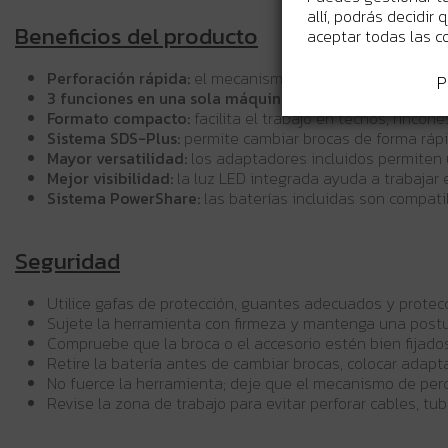
allí, podrás decidir
Beneficios del producto
aceptar todas las c
Perforación rápida:
el mecanismo neumático y la energí
P
3 funciones en una sola máquina:
permite alternar entre
Formato compacto:
facilita el trabajo en techos, rincon
Sistema SDS-Plus:
permite cambiar brocas de forma rápi
Mayor versatilidad:
los adaptadores incluidos permiten ut
Mejor visibilidad:
la luz LED integrada ayuda a trabajar 
Sistema PowerShare:
las baterías incluidas son compat
Seguridad
Utilice gafas de protección, guantes adecuados y protecc
Sujete la herramienta con firmeza y mantenga una postu
Compruebe que la broca o el accesorio estén bien fijados 
Retire la batería antes de cambiar brocas, colocar adapta
No fuerce la herramienta; deje que el mecanismo de per
Revise la zona de trabajo para evitar perforar cables, tu