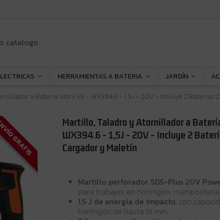
ELECTRICAS
HERRAMIENTAS A BATERIA
JARDÍN
AC
tornillador a Batería Worx H3 - WX394.6 - 1,5J - 20V - Incluye 2 Baterías
Martillo, Taladro y Atornillador a Bater
NVÍO GRATIS
WX394.6 - 1,5J - 20V - Incluye 2 Bater
Cargador y Maletín
Martillo perforador SDS-Plus 20V Pow
para trabajos en hormigón, mampostería 
1,5 J de energía de impacto
, con capaci
hormigón de hasta 18 mm.