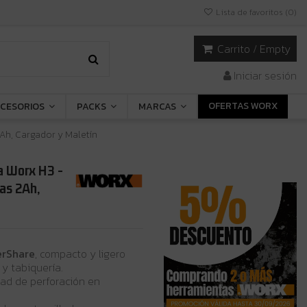
Lista de favoritos (
0
)
Carrito
/
Empty
Iniciar sesión
OFERTAS WORX
CESORIOS
PACKS
MARCAS
 2Ah, Cargador y Maletín
ía Worx H3 -
ías 2Ah,
erShare
, compacto y ligero
y tabiquería.
dad de perforación en