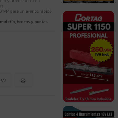
adro y atornillador con
os.
0 IPM para un avance rápido
 maletín, brocas y puntas
.