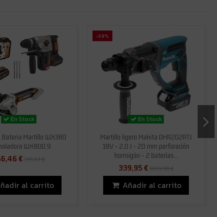
-59%
En Stock
En Stock
 Bateria Martillo WX380
Martillo ligero Makita DHR202RTJ
moladora WX800.9
18V - 2,0 J - 20 mm perforación
hormigón - 2 baterías...
56,46 €
516,61 €
339,95 €
820,38 €
ñadir al carrito
Añadir al carrito