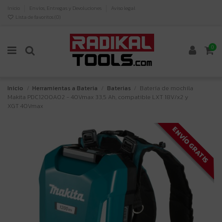
Inicio
Envíos, Entregas y Devoluciones
Aviso legal
Lista de favoritos (
0
)
0
Inicio
Herramientas a Bateria
Baterias
Batería de mochila
Makita PDC1200A02 - 40Vmax 33,5 Ah, compatible LXT 18V/x2 y
XGT 40Vmax
ENVÍO GRATIS