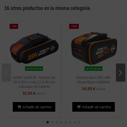
16 otros productos en la misma categoría:
-6%
-16%
En Stock
En Stock
WORX WA3639 - Batería de
Batería Worx 20V 4Ah
18 V (20 V máx.) 2.0 Ah con
PowerShare WA3644
indicador de batería
54,95 €
65,05 €
32,95 €
35,03 €
Añadir al carrito
Añadir al carrito