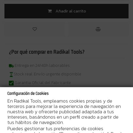
Añadir al carrito
¿Por qué comprar en Radikal Tools?
Entrega en 24/48h laborables
Stock real. Envío urgente disponible
Garantia Oficial del Fabricante
Configuración de Cookies
En Radikal Tools, empleamos cookies propias y de
terceros para mejorar la experiencia de navegación en
nuestra web y ofrecerte publicidad adaptada a tus
Más Información
intereses, basándonos en un perfil creado a partir de
tus hábitos de navegación.
18V X2 / 40Vmax • Li–ion • 33,5 Ah • 1 206 Wh
Batería de mochila
Puedes gestionar tus preferencias de cookies
para máquinas LXT® 18V x2 y XGT® 40Vmáx