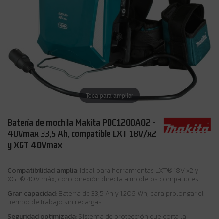
Toca para ampliar
Batería de mochila Makita PDC1200A02 -
40Vmax 33,5 Ah, compatible LXT 18V/x2
y XGT 40Vmax
Compatibilidad amplia
: Ideal para herramientas LXT® 18V x2 y
XGT® 40V máx, con conexión directa a modelos compatibles.
Gran capacidad
: Batería de 33,5 Ah y 1.206 Wh, para prolongar el
tiempo de trabajo sin recargas.
Seguridad optimizada
: Sistema de protección que corta la