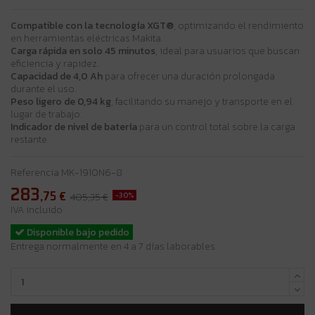
Compatible con la tecnología XGT®
, optimizando el rendimiento
en herramientas eléctricas Makita.
Carga rápida en solo 45 minutos
, ideal para usuarios que buscan
eficiencia y rapidez.
Capacidad de 4,0 Ah
para ofrecer una duración prolongada
durante el uso.
Peso ligero de 0,94 kg
, facilitando su manejo y transporte en el
lugar de trabajo.
Indicador de nivel de batería
para un control total sobre la carga
restante.
Referencia
MK-1910N6-8
283
,75
€
-30%
405,35 €
IVA incluido
Disponible bajo pedido
Entrega normalmente en 4 a 7 días laborables.