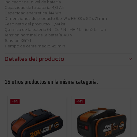
Indicador del nivel de batería
Capacidad de la batería: 4,0 Ah
Capacidad energética: 144 Wh
Dimensiones de producto (L x W x H): 133 x 82 x 71 mm
Peso neto del producto: 0,94 kg
Química de la batería (Ni-Cd / Ni-MH / Li-ion): Li-ion
Tensión nominal de la batería: 40 V
Tensión XGT: 1
Tiempo de carga medio: 45 min
Detalles del producto
16 otros productos en la misma categoría:
-6%
-16%