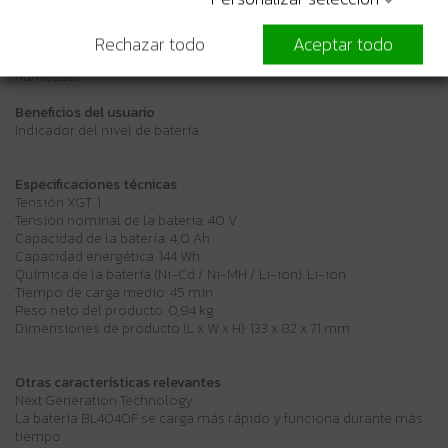
Descripción
Alcanza la carga completa en 45 minutos (144Wh). Comunicación
digital entre la herramienta y la batería para optimizar el
Rechazar todo
Aceptar todo
rendimiento. Sistema de ventilación y protección contra la
humedad.
Beneficios del usuario
Indicador del nivel de batería
Especificaciones técnicas
Tensión XGT: 1
Tensión nominal de la batería: 40 V
Capacidad de la batería: 4,0 Ah
Capacidad energética: 144 Wh
Química de la batería (Ni-Cd / Ni-MH / Li-ion): Li-ion
Tiempo de carga medio: 45 min
Peso neto del producto: 0,94 kg
Dimensiones de producto (L x W x H): 133 x 82 x 71 mm
Otras características relevantes
Next Generation Technology
La batería BL4040F se carga más rápido y funciona durante más
tiempo.