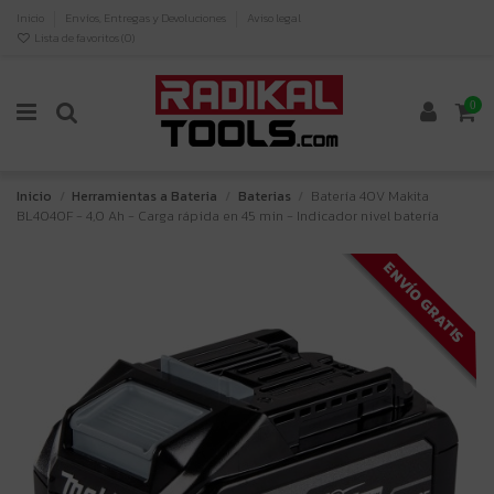
Inicio
Envíos, Entregas y Devoluciones
Aviso legal
Lista de favoritos (
0
)
0
Inicio
Herramientas a Bateria
Baterias
Batería 40V Makita
BL4040F - 4,0 Ah - Carga rápida en 45 min - Indicador nivel batería
ENVÍO GRATIS