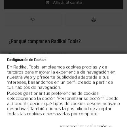
Añadir al carrito
¿Por qué comprar en Radikal Tools?
Entrega en 24/48h laborables
Configuración de Cookies
Stock real. Envío urgente disponible
En Radikal Tools, empleamos cookies propias y de
Garantia Oficial del Fabricante
terceros para mejorar la experiencia de navegación en
nuestra web y ofrecerte publicidad adaptada a tus
intereses, basándonos en un perfil creado a partir de
tus hábitos de navegación.
Puedes gestionar tus preferencias de cookies
seleccionando la opción "Personalizar selección". Desde
Más Información
allí, podrás decidir qué tipos de cookies deseas activar o
desactivar. También tienes la posibilidad de aceptar
Li–ion • 40Vmax • 4,0 Ah • BL4040F
La batería BL4040F se carga
todas las cookies o rechazarlas por completo.
más rápido y funciona durante más tiempo.
Personalizar selección