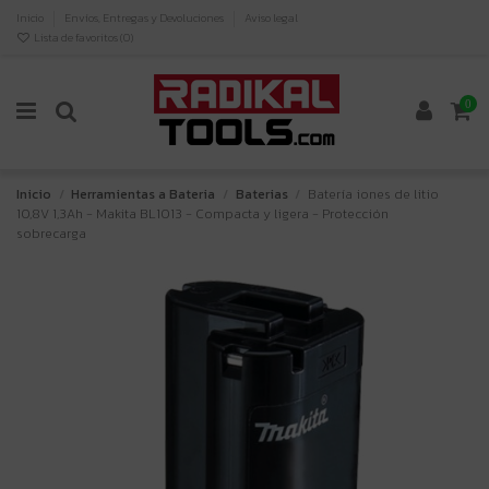
Inicio
Envíos, Entregas y Devoluciones
Aviso legal
Lista de favoritos (
0
)
0
Inicio
Herramientas a Bateria
Baterias
Batería iones de litio
10,8V 1,3Ah - Makita BL1013 - Compacta y ligera - Protección
sobrecarga