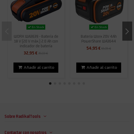
En Stock
En Stock
WORX WA3639 - Batería de
Batería Worx 20V 4Ah
18 V (20 V máx.) 2.0 Ah con
PowerShare WA3644
indicador de batería
54,95 €
65,05 €
32,95 €
35,03 €
Añadir al carrito
Añadir al carrito
Sobre RadikalTools
Contactar con nosotros