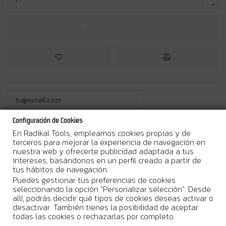
Añadir al carrito
Configuración de Cookies
En Radikal Tools, empleamos cookies propias y de
terceros para mejorar la experiencia de navegación en
¿Por qué comprar en Radikal Tools?
nuestra web y ofrecerte publicidad adaptada a tus
intereses, basándonos en un perfil creado a partir de
tus hábitos de navegación.
Entrega en 24/48h laborables
Puedes gestionar tus preferencias de cookies
Stock real. Envío urgente disponible
seleccionando la opción "Personalizar selección". Desde
allí, podrás decidir qué tipos de cookies deseas activar o
Garantia Oficial del Fabricante
desactivar. También tienes la posibilidad de aceptar
todas las cookies o rechazarlas por completo.