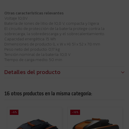
Otras características relevantes
Voltaje 10,8V
Batería de iones de litio de 10,8 V, compacta y ligera
El circuito de protección de la batería protege contra la
sobrecarga, la sobredescarga y el sobrecalentamiento.
Capacidad energética: 15 Wh
Dimensiones de producto (L x W x H): 51 x 52 x 78 mm
Peso neto del producto: 0,17 kg
Tensión nominal de la batería: 10,8 V
Tiempo de carga medio: 50 min
Detalles del producto
16 otros productos en la misma categoría:
-6%
-16%