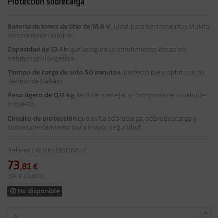
Protección sobrecarga
Batería de iones de litio de 10,8 V
, ideal para herramientas Makita
con conexión tubular.
Capacidad de 1,3 Ah
que asegura un rendimiento eficaz en
trabajos prolongados.
Tiempo de carga de solo 50 minutos
, perfecto para optimizar tu
tiempo de trabajo.
Peso ligero de 0,17 kg
, fácil de manejar y transportar en cualquier
proyecto.
Circuito de protección
que evita sobrecarga, sobredescarga y
sobrecalentamiento para mayor seguridad.
Referencia
MK-196066-7
73
,81
€
IVA incluido
No disponible