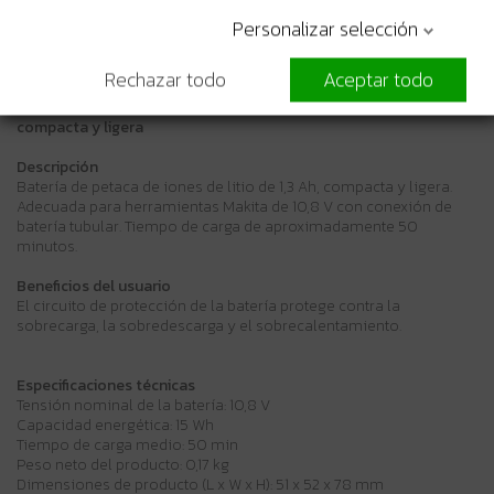
Personalizar selección
Más Información
Rechazar todo
Aceptar todo
Li-ion • 10,8 V • 1,3 Ah • BL1013
Batería de iones de litio de 10,8 V,
compacta y ligera
Descripción
Batería de petaca de iones de litio de 1,3 Ah, compacta y ligera.
Adecuada para herramientas Makita de 10,8 V con conexión de
batería tubular. Tiempo de carga de aproximadamente 50
minutos.
Beneficios del usuario
El circuito de protección de la batería protege contra la
sobrecarga, la sobredescarga y el sobrecalentamiento.
Especificaciones técnicas
Tensión nominal de la batería: 10,8 V
Capacidad energética: 15 Wh
Tiempo de carga medio: 50 min
Peso neto del producto: 0,17 kg
Dimensiones de producto (L x W x H): 51 x 52 x 78 mm