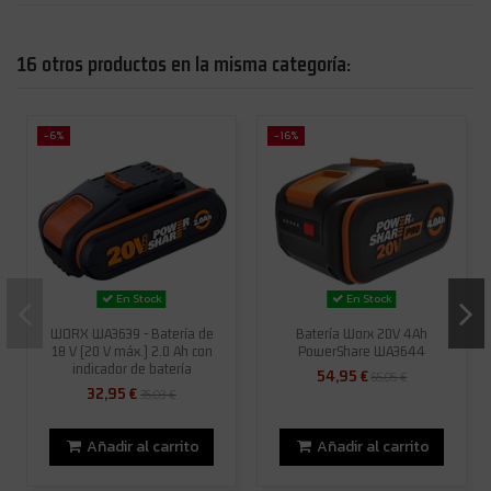
16 otros productos en la misma categoría:
-6%
-16%
En Stock
En Stock
WORX WA3639 - Batería de
Batería Worx 20V 4Ah
18 V (20 V máx.) 2.0 Ah con
PowerShare WA3644
indicador de batería
54,95 €
65,05 €
32,95 €
35,03 €
Añadir al carrito
Añadir al carrito