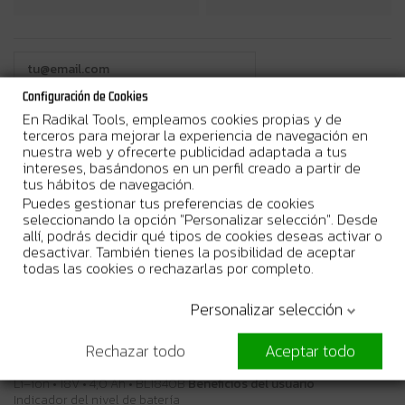
Configuración de Cookies
En Radikal Tools, empleamos cookies propias y de
terceros para mejorar la experiencia de navegación en
nuestra web y ofrecerte publicidad adaptada a tus
¿Por qué comprar en Radikal Tools?
intereses, basándonos en un perfil creado a partir de
tus hábitos de navegación.
Entrega en 24/48h laborables
Puedes gestionar tus preferencias de cookies
seleccionando la opción "Personalizar selección". Desde
Stock real. Envío urgente disponible
allí, podrás decidir qué tipos de cookies deseas activar o
Garantia Oficial del Fabricante
desactivar. También tienes la posibilidad de aceptar
todas las cookies o rechazarlas por completo.
Personalizar selección
Más Información
Rechazar todo
Aceptar todo
Li–ion • 18V • 4,0 Ah • BL1840B
Beneficios del usuario
Indicador del nivel de batería