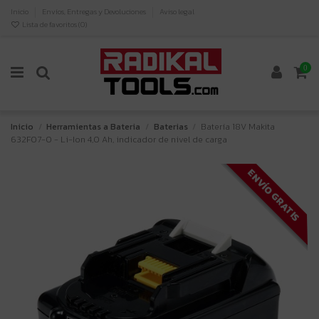
Inicio
Envíos, Entregas y Devoluciones
Aviso legal
Lista de favoritos (
0
)
0
Inicio
Herramientas a Bateria
Baterias
Batería 18V Makita
632F07-0 - Li-Ion 4,0 Ah, indicador de nivel de carga
ENVÍO GRATIS