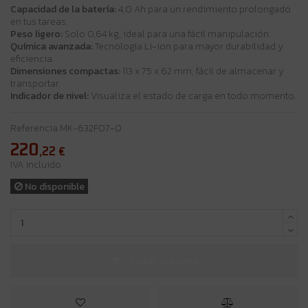
Capacidad de la batería:
4,0 Ah para un rendimiento prolongado
en tus tareas.
Peso ligero:
Solo 0,64 kg, ideal para una fácil manipulación.
Química avanzada:
Tecnología Li-ion para mayor durabilidad y
eficiencia.
Dimensiones compactas:
113 x 75 x 62 mm, fácil de almacenar y
transportar.
Indicador de nivel:
Visualiza el estado de carga en todo momento.
Referencia
MK-632F07-0
220
,22
€
IVA incluido
No disponible
Añadir al carrito